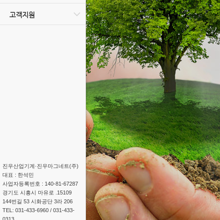
고객지원
(주)진우산업기계·진우마그네트
대표 : 한석민
사업자등록번호 : 140-81-67287
15109. 경기도 시흥시 마유로
144번길 53 시화공단 3라 206
TEL: 031-433-6960 / 031-433-
0313